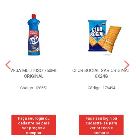
VEJA MULTIUSO 750ML
CLUB SOCIAL SAB ORIGINAL
ORIGINAL
6X24G
Código: 128651
Código: 176494
Faça seu login ou
Faça seu login ou
cadastre-se para
cadastre-se para
ver preços e
ver preços e
comprar
comprar