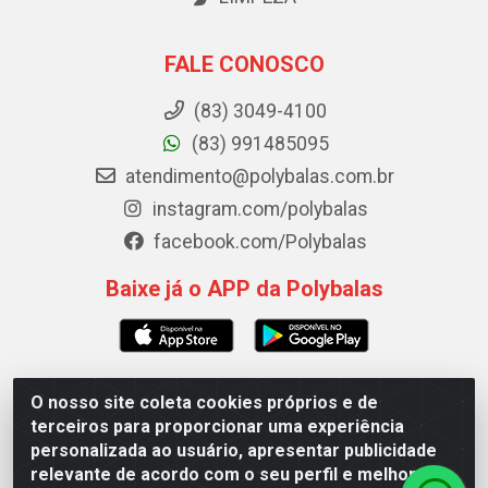
FALE CONOSCO
(83) 3049-4100
(83) 991485095
atendimento@polybalas.com.br
instagram.com/polybalas
facebook.com/Polybalas
Baixe já o APP da Polybalas
O nosso site coleta cookies próprios e de
Polybalas - Rua João Miguel de Souza, 173 Galpão B -
terceiros para proporcionar uma experiência
Ernesto Geisel, João Pessoa/PB - CEP 58.075-075 - CNPJ
personalizada ao usuário, apresentar publicidade
00.909.327/0002-61
relevante de acordo com o seu perfil e melhorar a