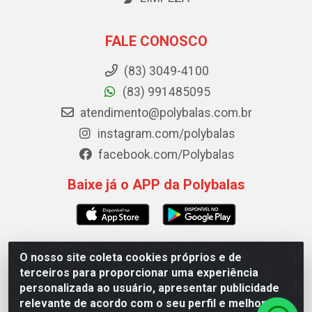
FALE CONOSCO
(83) 3049-4100
(83) 991485095
atendimento@polybalas.com.br
instagram.com/polybalas
facebook.com/Polybalas
Baixe já o APP da Polybalas
O nosso site coleta cookies próprios e de
Polybalas - Rua João Miguel de Souza, 173 Galpão B -
terceiros para proporcionar uma experiência
Ernesto Geisel, João Pessoa/PB - CEP 58.075-075 - CNPJ
personalizada ao usuário, apresentar publicidade
00.909.327/0002-61
relevante de acordo com o seu perfil e melhorar a