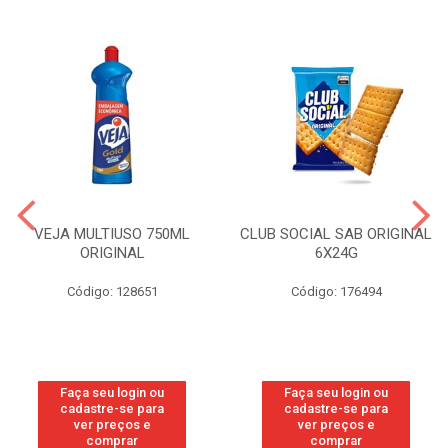
VEJA MULTIUSO 750ML
CLUB SOCIAL SAB ORIGINAL
ORIGINAL
6X24G
Código: 128651
Código: 176494
Faça seu login ou
Faça seu login ou
cadastre-se para
cadastre-se para
ver preços e
ver preços e
comprar
comprar