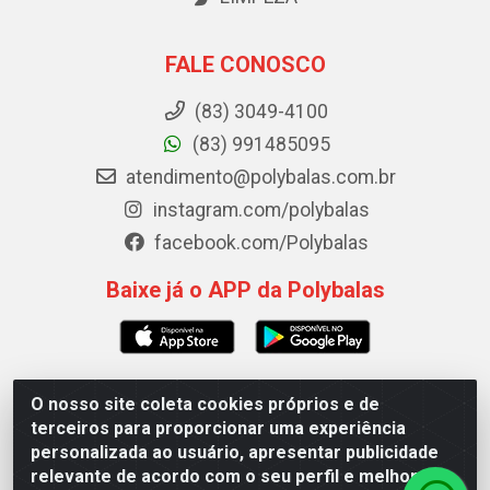
FALE CONOSCO
(83) 3049-4100
(83) 991485095
atendimento@polybalas.com.br
instagram.com/polybalas
facebook.com/Polybalas
Baixe já o APP da Polybalas
O nosso site coleta cookies próprios e de
Polybalas - Rua João Miguel de Souza, 173 Galpão B -
terceiros para proporcionar uma experiência
Ernesto Geisel, João Pessoa/PB - CEP 58.075-075 - CNPJ
personalizada ao usuário, apresentar publicidade
00.909.327/0002-61
relevante de acordo com o seu perfil e melhorar a