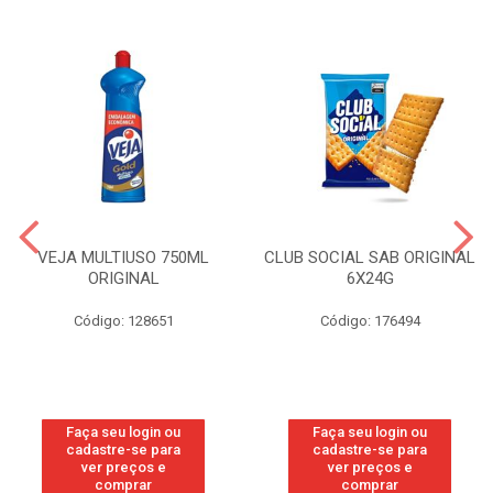
VEJA MULTIUSO 750ML
CLUB SOCIAL SAB ORIGINAL
ORIGINAL
6X24G
Código: 128651
Código: 176494
Faça seu login ou
Faça seu login ou
cadastre-se para
cadastre-se para
ver preços e
ver preços e
comprar
comprar