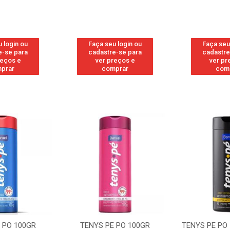
 login ou
Faça seu login ou
Faça seu
e-se para
cadastre-se para
cadastre
reços e
ver preços e
ver pr
prar
comprar
com
 PO 100GR
TENYS PE PO 100GR
TENYS PE PO