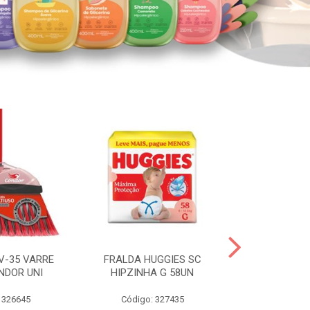
V-35 VARRE
FRALDA HUGGIES SC
H.BRASIL FC 
NDOR UNI
HIPZINHA G 58UN
 326645
Código: 327435
Código: