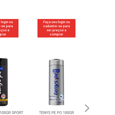
 login ou
Faça seu login ou
Faça seu 
-se para
cadastre-se para
cadastre
eços e
ver preços e
ver pr
prar
comprar
comp
 100GR SPORT
TENYS PE PO 100GR
TENYS PE PO 