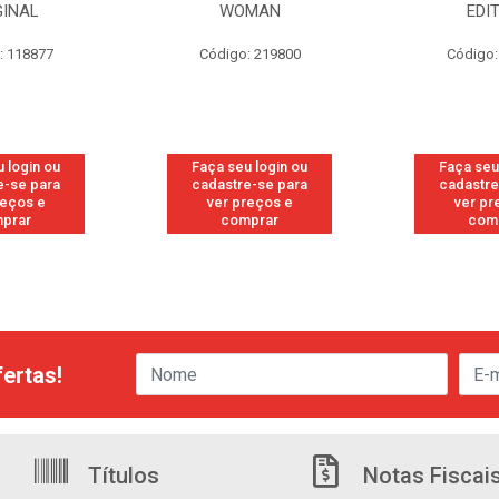
GINAL
WOMAN
EDI
: 118877
Código: 219800
Código:
 login ou
Faça seu login ou
Faça seu
e-se para
cadastre-se para
cadastre
reços e
ver preços e
ver pr
prar
comprar
com
ertas!
Títulos
Notas Fiscai