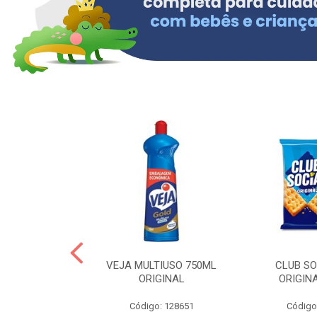
ERO 150ML
VEJA MULTIUSO 750ML
CLUB SO
HIALURONICO
ORIGINAL
ORIGIN
MEN
Código: 128651
Código
: 328153