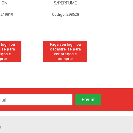
TION
S/PERFUME
FRE
 219819
Código: 298528
Código
 login ou
Faça seu login ou
Faça seu 
-se para
cadastre-se para
cadastre
eços e
ver preços e
ver pr
prar
comprar
comp
s