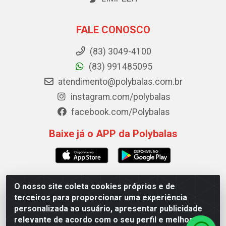
FALE CONOSCO
(83) 3049-4100
(83) 991485095
atendimento@polybalas.com.br
instagram.com/polybalas
facebook.com/Polybalas
Baixe já o APP da Polybalas
O nosso site coleta cookies próprios e de
Polybalas - Rua João Miguel de Souza, 173 Galpão B -
terceiros para proporcionar uma experiência
Ernesto Geisel, João Pessoa/PB - CEP 58.075-075 - CNPJ
personalizada ao usuário, apresentar publicidade
00.909.327/0002-61
relevante de acordo com o seu perfil e melhorar a