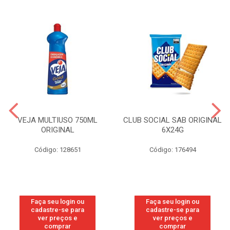
VEJA MULTIUSO 750ML
CLUB SOCIAL SAB ORIGINAL
ORIGINAL
6X24G
Código: 128651
Código: 176494
Faça seu login ou
Faça seu login ou
cadastre-se para
cadastre-se para
ver preços e
ver preços e
comprar
comprar