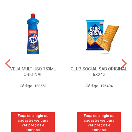
VEJA MULTIUSO 750ML
CLUB SOCIAL SAB ORIGINAL
ORIGINAL
6X24G
Código: 128651
Código: 176494
Faça seu login ou
Faça seu login ou
cadastre-se para
cadastre-se para
ver preços e
ver preços e
comprar
comprar