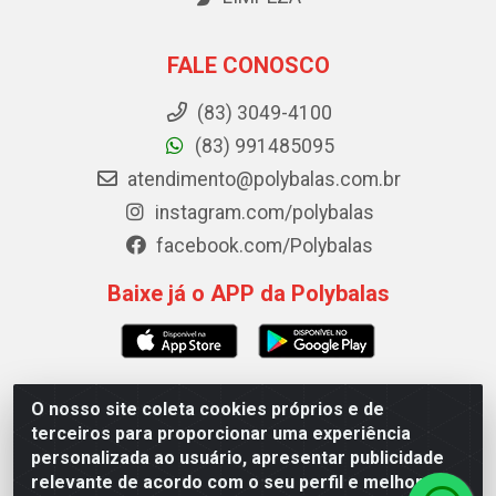
FALE CONOSCO
(83) 3049-4100
(83) 991485095
atendimento@polybalas.com.br
instagram.com/polybalas
facebook.com/Polybalas
Baixe já o APP da Polybalas
O nosso site coleta cookies próprios e de
Polybalas - Rua João Miguel de Souza, 173 Galpão B -
terceiros para proporcionar uma experiência
Ernesto Geisel, João Pessoa/PB - CEP 58.075-075 - CNPJ
personalizada ao usuário, apresentar publicidade
00.909.327/0002-61
relevante de acordo com o seu perfil e melhorar a