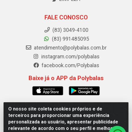
FALE CONOSCO
(83) 3049-4100
(83) 991485095
atendimento@polybalas.com.br
instagram.com/polybalas
facebook.com/Polybalas
Baixe já o APP da Polybalas
O nosso site coleta cookies próprios e de
Polybalas - Rua João Miguel de Souza, 173 Galpão B -
terceiros para proporcionar uma experiência
Ernesto Geisel, João Pessoa/PB - CEP 58.075-075 - CNPJ
personalizada ao usuário, apresentar publicidade
00.909.327/0002-61
relevante de acordo com o seu perfil e melhorar a