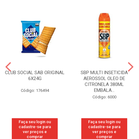
CLUB SOCIAL SAB ORIGINAL
SBP MULTI INSETICIDA
6X24G
AEROSSOL OLEO DE
CITRONELA 380ML
EMBALA...
Código: 176494
Código: 6000
Faça seu login ou
Faça seu login ou
cadastre-se para
cadastre-se para
ver preços e
ver preços e
comprar
comprar