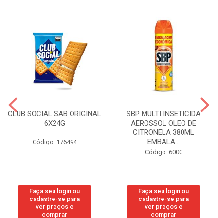
CLUB SOCIAL SAB ORIGINAL
SBP MULTI INSETICIDA
6X24G
AEROSSOL OLEO DE
CITRONELA 380ML
EMBALA...
Código: 176494
Código: 6000
Faça seu login ou
Faça seu login ou
cadastre-se para
cadastre-se para
ver preços e
ver preços e
comprar
comprar