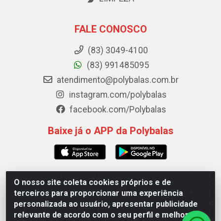
FALE CONOSCO
(83) 3049-4100
(83) 991485095
atendimento@polybalas.com.br
instagram.com/polybalas
facebook.com/Polybalas
Baixe já o APP da Polybalas
O nosso site coleta cookies próprios e de
Polybalas - Rua João Miguel de Souza, 173 Galpão B -
terceiros para proporcionar uma experiência
Ernesto Geisel, João Pessoa/PB - CEP 58.075-075 - CNPJ
personalizada ao usuário, apresentar publicidade
00.909.327/0002-61
relevante de acordo com o seu perfil e melhorar a