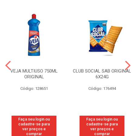
VEJA MULTIUSO 750ML
CLUB SOCIAL SAB ORIGINAL
ORIGINAL
6X24G
Código: 128651
Código: 176494
Faça seu login ou
Faça seu login ou
cadastre-se para
cadastre-se para
ver preços e
ver preços e
comprar
comprar