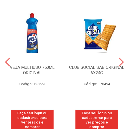
VEJA MULTIUSO 750ML
CLUB SOCIAL SAB ORIGINAL
ORIGINAL
6X24G
Código: 128651
Código: 176494
Faça seu login ou
Faça seu login ou
cadastre-se para
cadastre-se para
ver preços e
ver preços e
comprar
comprar