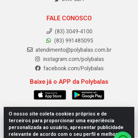
FALE CONOSCO
(83) 3049-4100
(83) 991485095
atendimento@polybalas.com.br
instagram.com/polybalas
facebook.com/Polybalas
Baixe já o APP da Polybalas
O nosso site coleta cookies próprios e de
Polybalas - Rua João Miguel de Souza, 173 Galpão B -
terceiros para proporcionar uma experiência
Ernesto Geisel, João Pessoa/PB - CEP 58.075-075 - CNPJ
personalizada ao usuário, apresentar publicidade
00.909.327/0002-61
relevante de acordo com o seu perfil e melhorar a