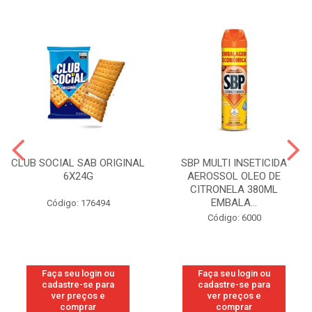
CLUB SOCIAL SAB ORIGINAL
SBP MULTI INSETICIDA
6X24G
AEROSSOL OLEO DE
CITRONELA 380ML
EMBALA...
Código: 176494
Código: 6000
Faça seu login ou
Faça seu login ou
cadastre-se para
cadastre-se para
ver preços e
ver preços e
comprar
comprar