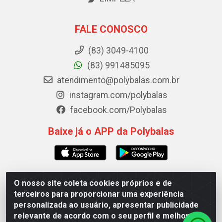
FALE CONOSCO
(83) 3049-4100
(83) 991485095
atendimento@polybalas.com.br
instagram.com/polybalas
facebook.com/Polybalas
Baixe já o APP da Polybalas
O nosso site coleta cookies próprios e de
Polybalas - Rua João Miguel de Souza, 173 Galpão B -
terceiros para proporcionar uma experiência
Ernesto Geisel, João Pessoa/PB - CEP 58.075-075 - CNPJ
personalizada ao usuário, apresentar publicidade
00.909.327/0002-61
relevante de acordo com o seu perfil e melhorar a