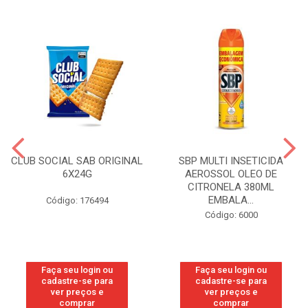
CLUB SOCIAL SAB ORIGINAL
SBP MULTI INSETICIDA
6X24G
AEROSSOL OLEO DE
CITRONELA 380ML
EMBALA...
Código: 176494
Código: 6000
Faça seu login ou
Faça seu login ou
cadastre-se para
cadastre-se para
ver preços e
ver preços e
comprar
comprar