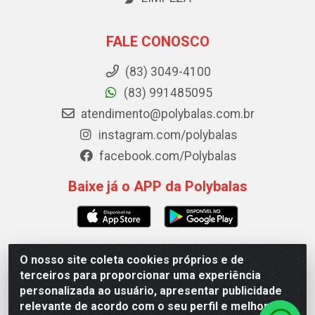
FALE CONOSCO
(83) 3049-4100
(83) 991485095
atendimento@polybalas.com.br
instagram.com/polybalas
facebook.com/Polybalas
Baixe já o APP da Polybalas
O nosso site coleta cookies próprios e de
Polybalas - Rua João Miguel de Souza, 173 Galpão B -
terceiros para proporcionar uma experiência
Ernesto Geisel, João Pessoa/PB - CEP 58.075-075 - CNPJ
personalizada ao usuário, apresentar publicidade
00.909.327/0002-61
relevante de acordo com o seu perfil e melhorar a