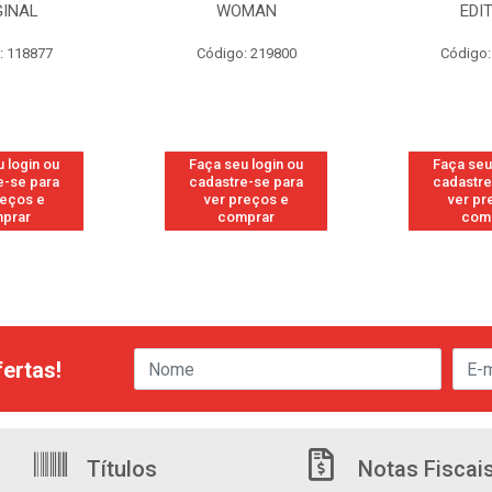
GINAL
WOMAN
EDI
: 118877
Código: 219800
Código:
 login ou
Faça seu login ou
Faça seu
e-se para
cadastre-se para
cadastre
reços e
ver preços e
ver pr
prar
comprar
com
ertas!
Títulos
Notas Fiscai