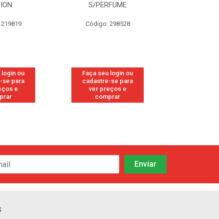
TION
S/PERFUME
FRE
 219819
Código: 298528
Código
 login ou
Faça seu login ou
Faça seu 
-se para
cadastre-se para
cadastre
eços e
ver preços e
ver pr
prar
comprar
comp
s