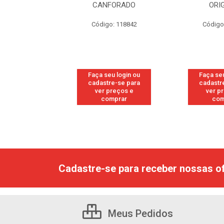
RESH
CANFORADO
ORI
go: 113
Código: 118842
Código
u login ou
Faça seu login ou
Faça seu
e-se para
cadastre-se para
cadastr
reços e
ver preços e
ver p
mprar
comprar
com
Cadastre-se para receber nossas of
Meus Pedidos