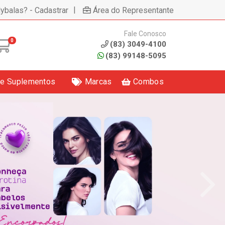
|
lybalas? - Cadastrar
Área do Representante
Fale Conosco
0
(83) 3049-4100
(83) 99148-5095
 e Suplementos
Marcas
Combos