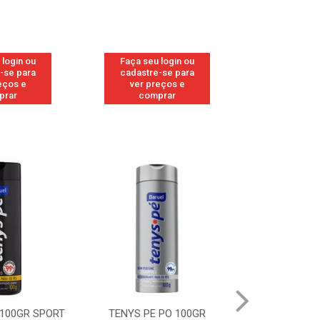
 login ou
Faça seu login ou
Faça seu 
-se para
cadastre-se para
cadastre
eços e
ver preços e
ver pr
prar
comprar
comp
 100GR SPORT
TENYS PE PO 100GR
TENYS PE PO 