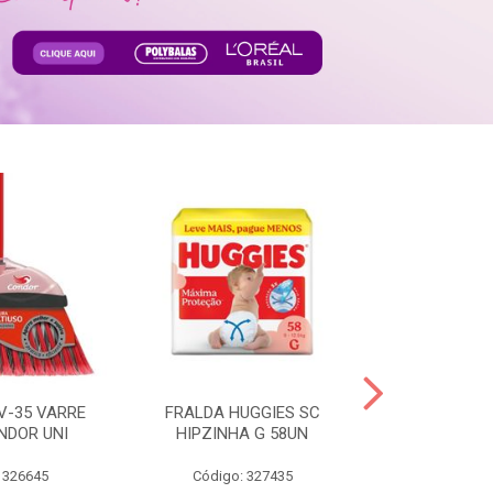
V-35 VARRE
FRALDA HUGGIES SC
H.BRASIL FC 
NDOR UNI
HIPZINHA G 58UN
 326645
Código: 327435
Código: