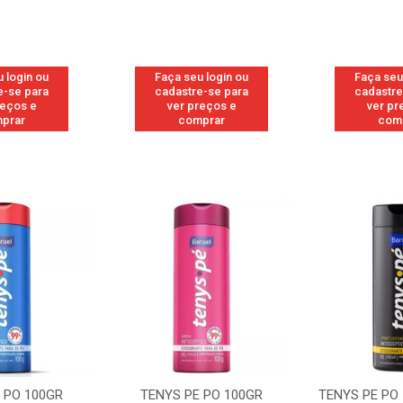
 login ou
Faça seu login ou
Faça seu
e-se para
cadastre-se para
cadastre
reços e
ver preços e
ver pr
prar
comprar
com
 PO 100GR
TENYS PE PO 100GR
TENYS PE PO