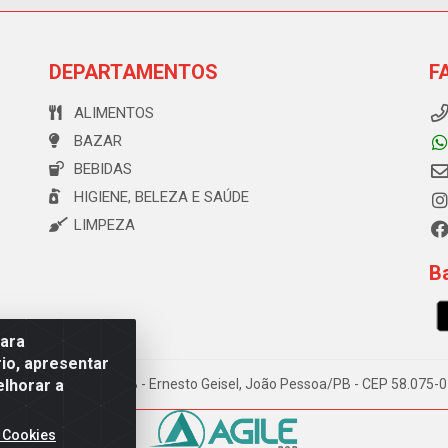
DEPARTAMENTOS
F
ALIMENTOS
BAZAR
BEBIDAS
HIGIENE, BELEZA E SAÚDE
LIMPEZA
Ba
para
io, apresentar
elhorar a
e Souza, 173 Galpão B - Ernesto Geisel, João Pessoa/PB - CEP 58.075
 Cookies