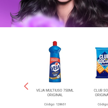
ERO 150ML
VEJA MULTIUSO 750ML
CLUB SO
HIALURONICO
ORIGINAL
ORIGIN
MEN
Código: 128651
Código
: 328153