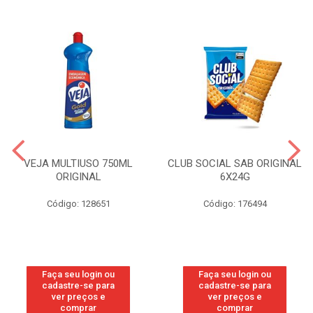
VEJA MULTIUSO 750ML
CLUB SOCIAL SAB ORIGINAL
ORIGINAL
6X24G
Código: 128651
Código: 176494
Faça seu login ou
Faça seu login ou
cadastre-se para
cadastre-se para
ver preços e
ver preços e
comprar
comprar