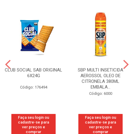
CLUB SOCIAL SAB ORIGINAL
SBP MULTI INSETICIDA
6X24G
AEROSSOL OLEO DE
CITRONELA 380ML
EMBALA...
Código: 176494
Código: 6000
Faça seu login ou
Faça seu login ou
cadastre-se para
cadastre-se para
ver preços e
ver preços e
comprar
comprar