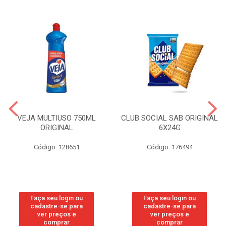
VEJA MULTIUSO 750ML
CLUB SOCIAL SAB ORIGINAL
ORIGINAL
6X24G
Código: 128651
Código: 176494
Faça seu login ou
Faça seu login ou
cadastre-se para
cadastre-se para
ver preços e
ver preços e
comprar
comprar