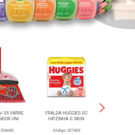
V-35 VARRE
FRALDA HUGGIES SC
H.BRASIL FC 
NDOR UNI
HIPZINHA G 58UN
 326645
Código: 327435
Código: