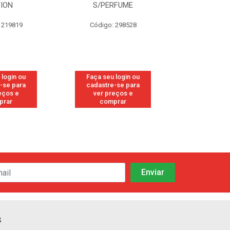
RFUME
FRESH
CANFO
 298528
Código: 113
Código:
 login ou
Faça seu login ou
Faça seu 
-se para
cadastre-se para
cadastre
eços e
ver preços e
ver pr
prar
comprar
comp
s