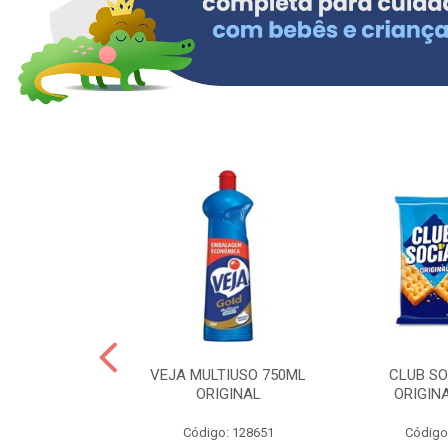
ERO 150ML
VEJA MULTIUSO 750ML
CLUB SO
HIALURONICO
ORIGINAL
ORIGIN
MEN
Código: 128651
Código
: 328153