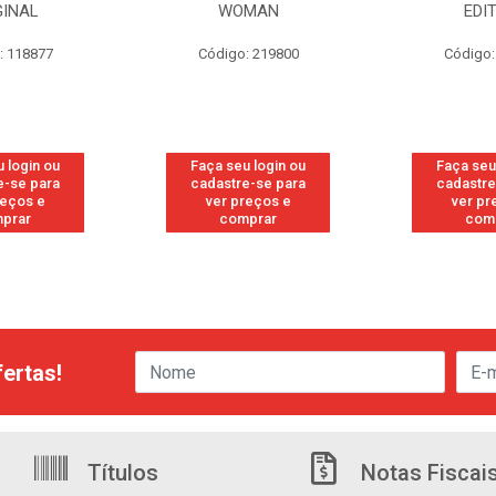
MAN
EDITION
S/PE
: 219800
Código: 219819
Código:
 login ou
Faça seu login ou
Faça seu
e-se para
cadastre-se para
cadastre
reços e
ver preços e
ver pr
prar
comprar
com
ertas!
Títulos
Notas Fiscai