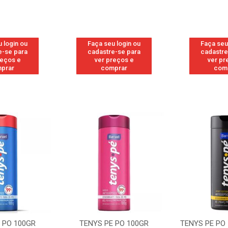
 login ou
Faça seu login ou
Faça seu
e-se para
cadastre-se para
cadastre
reços e
ver preços e
ver pr
prar
comprar
com
 PO 100GR
TENYS PE PO 100GR SPORT
TENYS PE