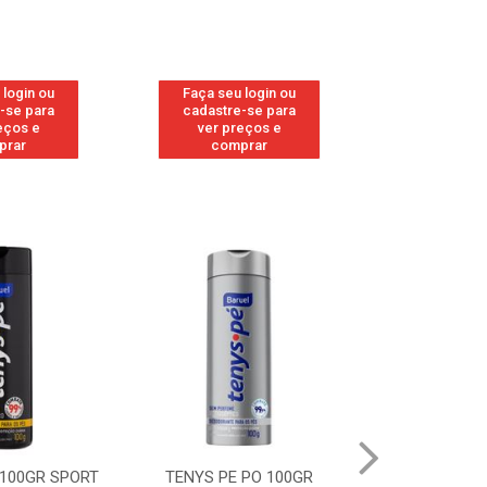
 login ou
Faça seu login ou
Faça seu 
-se para
cadastre-se para
cadastre
eços e
ver preços e
ver pr
prar
comprar
comp
 PO 100GR
TENYS PE PO 100GR MENTA
TENYS PE 