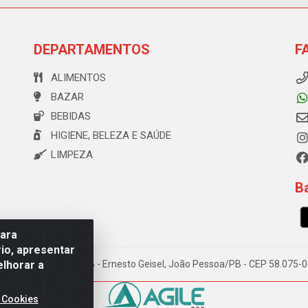
DEPARTAMENTOS
F
ALIMENTOS
BAZAR
BEBIDAS
HIGIENE, BELEZA E SAÚDE
LIMPEZA
Ba
para
io, apresentar
elhorar a
e Souza, 173 Galpão B - Ernesto Geisel, João Pessoa/PB - CEP 58.075
 Cookies