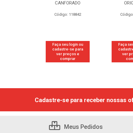
FORADO
ORIGINAL
WO
: 118842
Código: 118877
Código
u login ou
Faça seu login ou
Faça seu
e-se para
cadastre-se para
cadastr
reços e
ver preços e
ver p
mprar
comprar
com
Cadastre-se para receber nossas of
Meus Pedidos