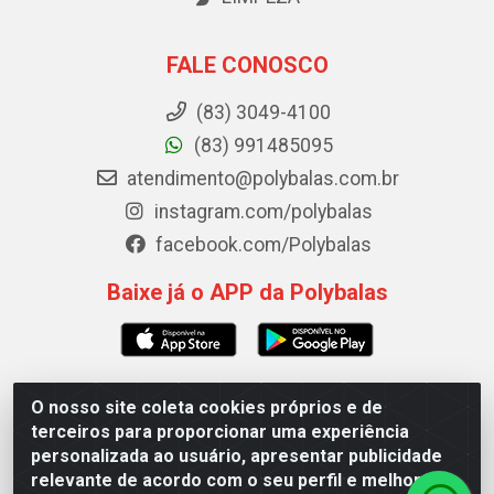
FALE CONOSCO
(83) 3049-4100
(83) 991485095
atendimento@polybalas.com.br
instagram.com/polybalas
facebook.com/Polybalas
Baixe já o APP da Polybalas
O nosso site coleta cookies próprios e de
Polybalas - Rua João Miguel de Souza, 173 Galpão B -
terceiros para proporcionar uma experiência
Ernesto Geisel, João Pessoa/PB - CEP 58.075-075 - CNPJ
personalizada ao usuário, apresentar publicidade
00.909.327/0002-61
relevante de acordo com o seu perfil e melhorar a