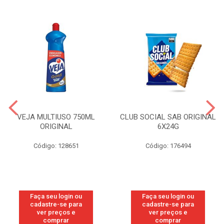
VEJA MULTIUSO 750ML
CLUB SOCIAL SAB ORIGINAL
ORIGINAL
6X24G
Código: 128651
Código: 176494
Faça seu login ou
Faça seu login ou
cadastre-se para
cadastre-se para
ver preços e
ver preços e
comprar
comprar