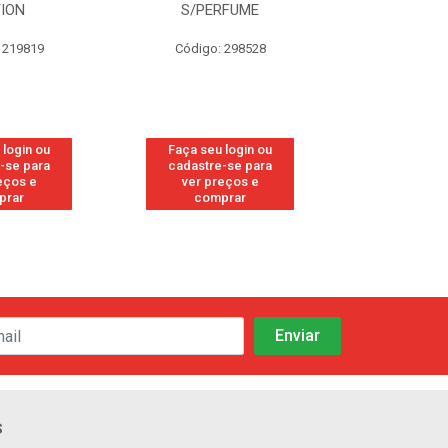
TION
S/PERFUME
FRE
 219819
Código: 298528
Código
 login ou
Faça seu login ou
Faça seu 
-se para
cadastre-se para
cadastre
eços e
ver preços e
ver pr
prar
comprar
comp
s