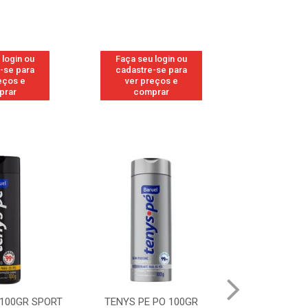
 login ou
Faça seu login ou
Faça seu 
-se para
cadastre-se para
cadastre
eços e
ver preços e
ver pr
prar
comprar
comp
 100GR SPORT
TENYS PE PO 100GR
TENYS PE PO 