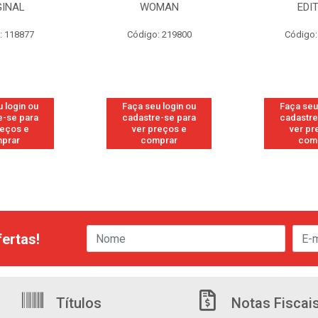
GINAL
WOMAN
EDI
: 118877
Código: 219800
Código:
 login ou
Faça seu login ou
Faça seu
e-se para
cadastre-se para
cadastre
reços e
ver preços e
ver pr
prar
comprar
com
ertas!
Títulos
Notas Fiscai