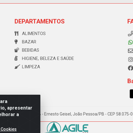
DEPARTAMENTOS
F
ALIMENTOS
BAZAR
BEBIDAS
HIGIENE, BELEZA E SAÚDE
LIMPEZA
Ba
para
io, apresentar
elhorar a
e Souza, 173 Galpão B - Ernesto Geisel, João Pessoa/PB - CEP 58.075
 Cookies