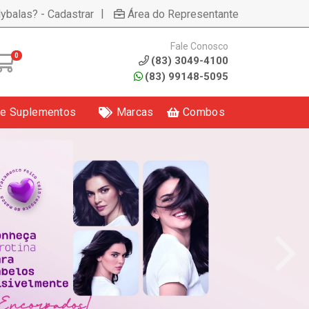
|
lybalas? - Cadastrar
Área do Representante
Fale Conosco
0
(83) 3049-4100
(83) 99148-5095
 e Suplementos
Marcas
Combos