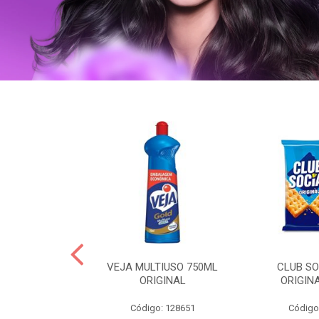
ERO 150ML
VEJA MULTIUSO 750ML
CLUB SO
HIALURONICO
ORIGINAL
ORIGIN
MEN
Código: 128651
Código
: 328153