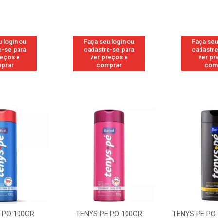
 login ou
Faça seu login ou
Faça seu
e-se para
cadastre-se para
cadastre
reços e
ver preços e
ver pr
prar
comprar
com
 PO 100GR
TENYS PE PO 100GR
TENYS PE PO