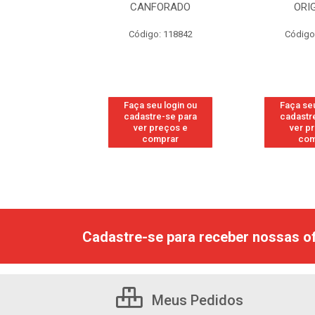
RESH
CANFORADO
ORI
go: 113
Código: 118842
Código
u login ou
Faça seu login ou
Faça seu
e-se para
cadastre-se para
cadastr
reços e
ver preços e
ver p
mprar
comprar
com
Cadastre-se para receber nossas of
Meus Pedidos