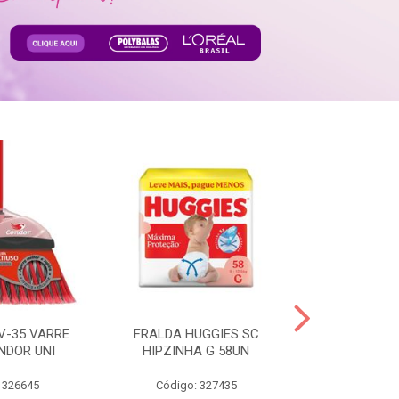
V-35 VARRE
FRALDA HUGGIES SC
H.BRASIL FC 
NDOR UNI
HIPZINHA G 58UN
 326645
Código: 327435
Código: