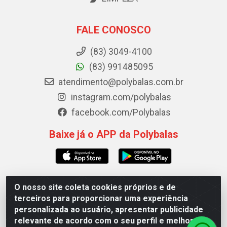
FALE CONOSCO
(83) 3049-4100
(83) 991485095
atendimento@polybalas.com.br
instagram.com/polybalas
facebook.com/Polybalas
Baixe já o APP da Polybalas
O nosso site coleta cookies próprios e de
Polybalas - Rua João Miguel de Souza, 173 Galpão B -
terceiros para proporcionar uma experiência
Ernesto Geisel, João Pessoa/PB - CEP 58.075-075 - CNPJ
personalizada ao usuário, apresentar publicidade
00.909.327/0002-61
relevante de acordo com o seu perfil e melhorar a