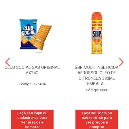
CLUB SOCIAL SAB ORIGINAL
SBP MULTI INSETICIDA
6X24G
AEROSSOL OLEO DE
CITRONELA 380ML
EMBALA...
Código: 176494
Código: 6000
Faça seu login ou
Faça seu login ou
cadastre-se para
cadastre-se para
ver preços e
ver preços e
comprar
comprar