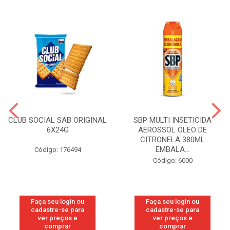
CLUB SOCIAL SAB ORIGINAL
SBP MULTI INSETICIDA
6X24G
AEROSSOL OLEO DE
CITRONELA 380ML
EMBALA...
Código: 176494
Código: 6000
Faça seu login ou
Faça seu login ou
cadastre-se para
cadastre-se para
ver preços e
ver preços e
comprar
comprar