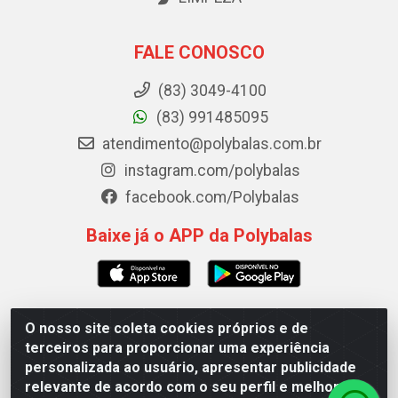
FALE CONOSCO
(83) 3049-4100
(83) 991485095
atendimento@polybalas.com.br
instagram.com/polybalas
facebook.com/Polybalas
Baixe já o APP da Polybalas
O nosso site coleta cookies próprios e de
Polybalas - Rua João Miguel de Souza, 173 Galpão B -
terceiros para proporcionar uma experiência
Ernesto Geisel, João Pessoa/PB - CEP 58.075-075 - CNPJ
personalizada ao usuário, apresentar publicidade
00.909.327/0002-61
relevante de acordo com o seu perfil e melhorar a