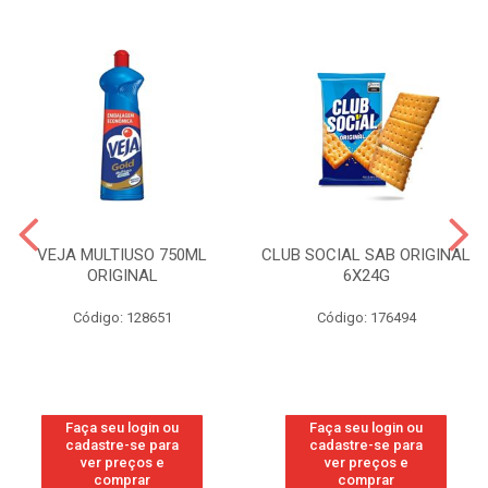
VEJA MULTIUSO 750ML
CLUB SOCIAL SAB ORIGINAL
ORIGINAL
6X24G
Código: 128651
Código: 176494
Faça seu login ou
Faça seu login ou
cadastre-se para
cadastre-se para
ver preços e
ver preços e
comprar
comprar