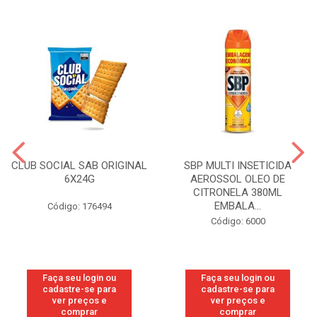
CLUB SOCIAL SAB ORIGINAL
SBP MULTI INSETICIDA
6X24G
AEROSSOL OLEO DE
CITRONELA 380ML
EMBALA...
Código: 176494
Código: 6000
Faça seu login ou
Faça seu login ou
cadastre-se para
cadastre-se para
ver preços e
ver preços e
comprar
comprar