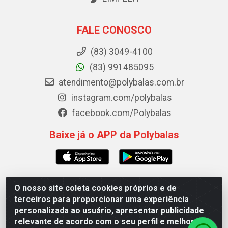
FALE CONOSCO
(83) 3049-4100
(83) 991485095
atendimento@polybalas.com.br
instagram.com/polybalas
facebook.com/Polybalas
Baixe já o APP da Polybalas
O nosso site coleta cookies próprios e de
Polybalas - Rua João Miguel de Souza, 173 Galpão B -
terceiros para proporcionar uma experiência
Ernesto Geisel, João Pessoa/PB - CEP 58.075-075 - CNPJ
personalizada ao usuário, apresentar publicidade
00.909.327/0002-61
relevante de acordo com o seu perfil e melhorar a