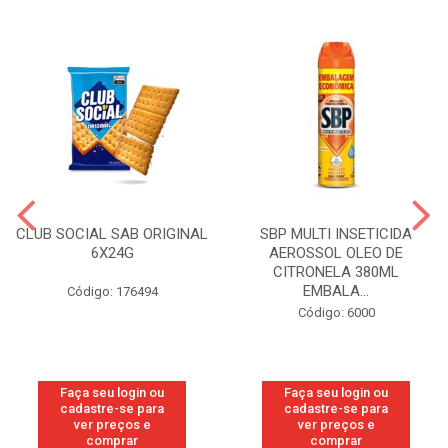
CLUB SOCIAL SAB ORIGINAL
SBP MULTI INSETICIDA
6X24G
AEROSSOL OLEO DE
CITRONELA 380ML
EMBALA...
Código: 176494
Código: 6000
Faça seu login ou
Faça seu login ou
cadastre-se para
cadastre-se para
ver preços e
ver preços e
comprar
comprar