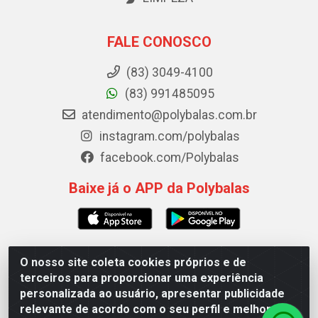
FALE CONOSCO
(83) 3049-4100
(83) 991485095
atendimento@polybalas.com.br
instagram.com/polybalas
facebook.com/Polybalas
Baixe já o APP da Polybalas
O nosso site coleta cookies próprios e de
Polybalas - Rua João Miguel de Souza, 173 Galpão B -
terceiros para proporcionar uma experiência
Ernesto Geisel, João Pessoa/PB - CEP 58.075-075 - CNPJ
personalizada ao usuário, apresentar publicidade
00.909.327/0002-61
relevante de acordo com o seu perfil e melhorar a