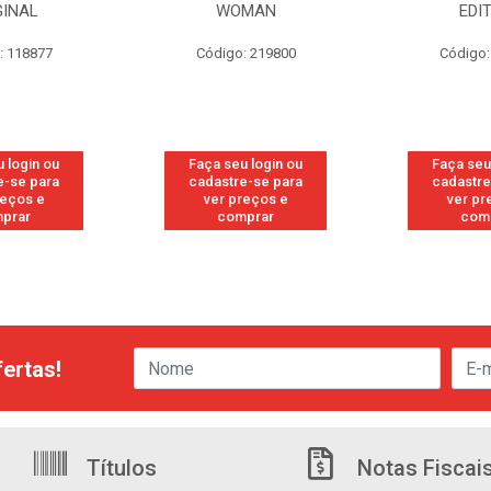
GINAL
WOMAN
EDI
: 118877
Código: 219800
Código:
 login ou
Faça seu login ou
Faça seu
e-se para
cadastre-se para
cadastre
reços e
ver preços e
ver pr
prar
comprar
com
ertas!
Títulos
Notas Fiscai