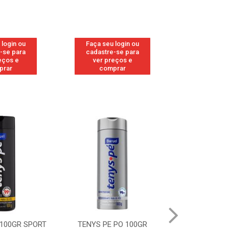
 login ou
Faça seu login ou
Faça seu 
-se para
cadastre-se para
cadastre
eços e
ver preços e
ver pr
prar
comprar
comp
 100GR SPORT
TENYS PE PO 100GR
TENYS PE PO 