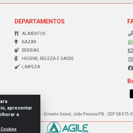
DEPARTAMENTOS
F
ALIMENTOS
BAZAR
BEBIDAS
HIGIENE, BELEZA E SAÚDE
LIMPEZA
Ba
para
io, apresentar
elhorar a
e Souza, 173 Galpão B - Ernesto Geisel, João Pessoa/PB - CEP 58.075
 Cookies