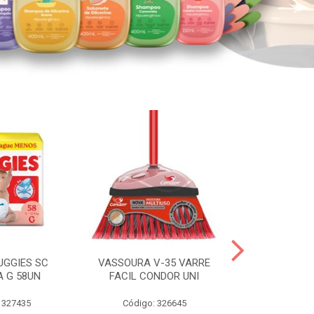
UGGIES SC
VASSOURA V-35 VARRE
TABLETE 80G
A G 58UN
FACIL CONDOR UNI
LEI
 327435
Código: 326645
Código: