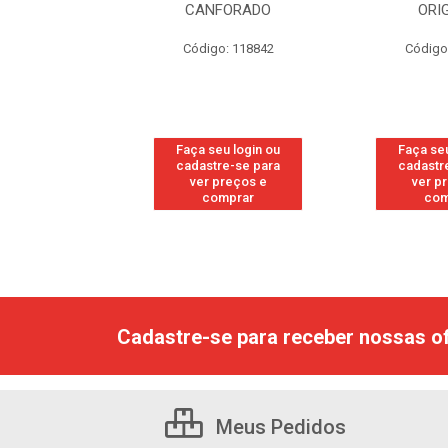
RESH
CANFORADO
ORI
go: 113
Código: 118842
Código
u login ou
Faça seu login ou
Faça seu
e-se para
cadastre-se para
cadastr
reços e
ver preços e
ver p
mprar
comprar
com
Cadastre-se para receber nossas of
Meus Pedidos