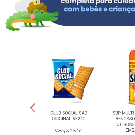
 BRASILID 80G
CLUB SOCIAL SAB
SBP MULTI
M LIMAO
ORIGINAL 6X24G
AEROSSO
CITRONE
EMBA
: 322465
Código: 176494