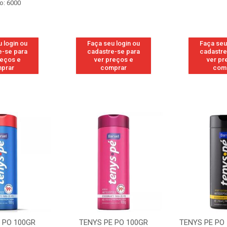
o: 6000
 login ou
Faça seu login ou
Faça seu
e-se para
cadastre-se para
cadastre
reços e
ver preços e
ver pr
prar
comprar
com
 PO 100GR
TENYS PE PO 100GR
TENYS PE PO