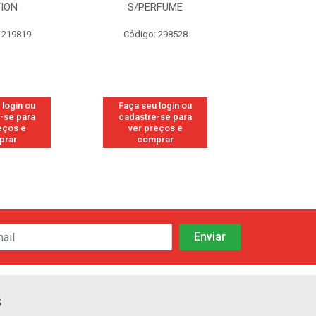
TION
S/PERFUME
FRE
 219819
Código: 298528
Código
 login ou
Faça seu login ou
Faça seu 
-se para
cadastre-se para
cadastre
eços e
ver preços e
ver pr
prar
comprar
comp
s