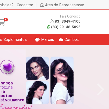
|
lybalas? - Cadastrar
Área do Representante
Fale Conosco
0
(83) 3049-4100
(83) 99148-5095
 e Suplementos
Marcas
Combos