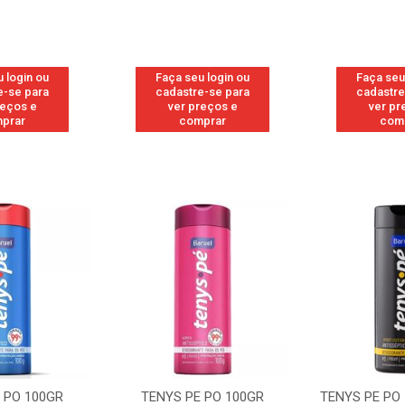
 login ou
Faça seu login ou
Faça seu
e-se para
cadastre-se para
cadastre
reços e
ver preços e
ver pr
prar
comprar
com
 PO 100GR
TENYS PE PO 100GR
TENYS PE PO