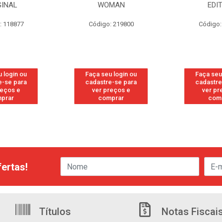
GINAL
WOMAN
EDI
: 118877
Código: 219800
Código:
 login ou
Faça seu login ou
Faça seu
e-se para
cadastre-se para
cadastre
reços e
ver preços e
ver pr
prar
comprar
com
ertas!
Títulos
Notas Fiscai