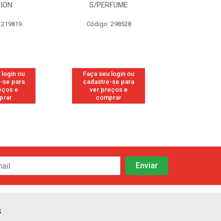
TION
S/PERFUME
FRE
 219819
Código: 298528
Código
 login ou
Faça seu login ou
Faça seu 
-se para
cadastre-se para
cadastre
eços e
ver preços e
ver pr
prar
comprar
comp
s