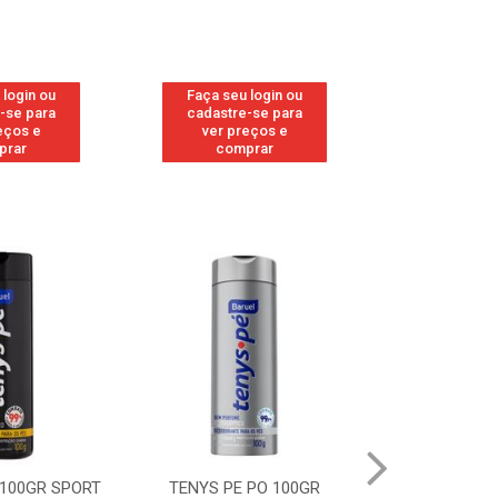
 login ou
Faça seu login ou
Faça seu 
-se para
cadastre-se para
cadastre
eços e
ver preços e
ver pr
prar
comprar
comp
 100GR SPORT
TENYS PE PO 100GR
TENYS PE PO 