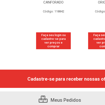
RESH
CANFORADO
ORI
go: 113
Código: 118842
Código
u login ou
Faça seu login ou
Faça seu
e-se para
cadastre-se para
cadastr
reços e
ver preços e
ver p
mprar
comprar
com
Cadastre-se para receber nossas of
Meus Pedidos