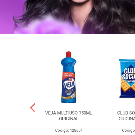
ERO 150ML
VEJA MULTIUSO 750ML
CLUB SO
HIALURONICO
ORIGINAL
ORIGIN
MEN
Código: 128651
Código
: 328153