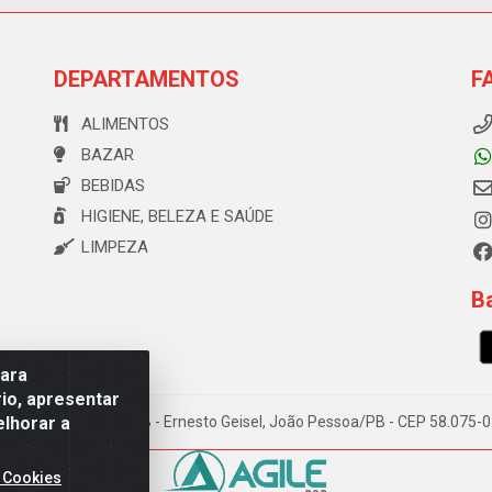
DEPARTAMENTOS
F
ALIMENTOS
BAZAR
BEBIDAS
HIGIENE, BELEZA E SAÚDE
LIMPEZA
Ba
para
io, apresentar
elhorar a
e Souza, 173 Galpão B - Ernesto Geisel, João Pessoa/PB - CEP 58.075
 Cookies