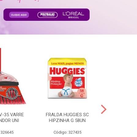
V-35 VARRE
FRALDA HUGGIES SC
H.BRASIL FC 
NDOR UNI
HIPZINHA G 58UN
 326645
Código: 327435
Código: