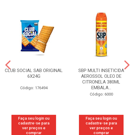
CLUB SOCIAL SAB ORIGINAL
SBP MULTI INSETICIDA
6X24G
AEROSSOL OLEO DE
CITRONELA 380ML
EMBALA...
Código: 176494
Código: 6000
Faça seu login ou
Faça seu login ou
cadastre-se para
cadastre-se para
ver preços e
ver preços e
comprar
comprar