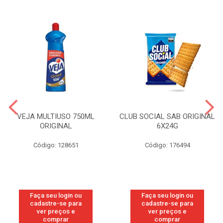
VEJA MULTIUSO 750ML
CLUB SOCIAL SAB ORIGINAL
ORIGINAL
6X24G
Código: 128651
Código: 176494
Faça seu login ou
Faça seu login ou
cadastre-se para
cadastre-se para
ver preços e
ver preços e
comprar
comprar