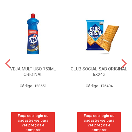
VEJA MULTIUSO 750ML
CLUB SOCIAL SAB ORIGINAL
ORIGINAL
6X24G
Código: 128651
Código: 176494
Faça seu login ou
Faça seu login ou
cadastre-se para
cadastre-se para
ver preços e
ver preços e
comprar
comprar