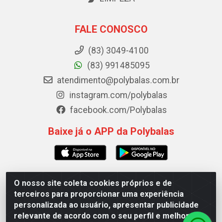
FALE CONOSCO
(83) 3049-4100
(83) 991485095
atendimento@polybalas.com.br
instagram.com/polybalas
facebook.com/Polybalas
Baixe já o APP da Polybalas
O nosso site coleta cookies próprios e de
Polybalas - Rua João Miguel de Souza, 173 Galpão B -
terceiros para proporcionar uma experiência
Ernesto Geisel, João Pessoa/PB - CEP 58.075-075 - CNPJ
personalizada ao usuário, apresentar publicidade
00.909.327/0002-61
relevante de acordo com o seu perfil e melhorar a