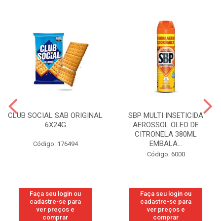
CLUB SOCIAL SAB ORIGINAL
SBP MULTI INSETICIDA
6X24G
AEROSSOL OLEO DE
CITRONELA 380ML
EMBALA...
Código: 176494
Código: 6000
Faça seu login ou
Faça seu login ou
cadastre-se para
cadastre-se para
ver preços e
ver preços e
comprar
comprar