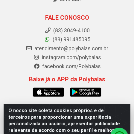
FALE CONOSCO
(83) 3049-4100
(83) 991485095
atendimento@polybalas.com.br
instagram.com/polybalas
facebook.com/Polybalas
Baixe já o APP da Polybalas
O nosso site coleta cookies próprios e de
Polybalas - Rua João Miguel de Souza, 173 Galpão B -
terceiros para proporcionar uma experiência
Ernesto Geisel, João Pessoa/PB - CEP 58.075-075 - CNPJ
personalizada ao usuário, apresentar publicidade
00.909.327/0002-61
relevante de acordo com o seu perfil e melhorar a