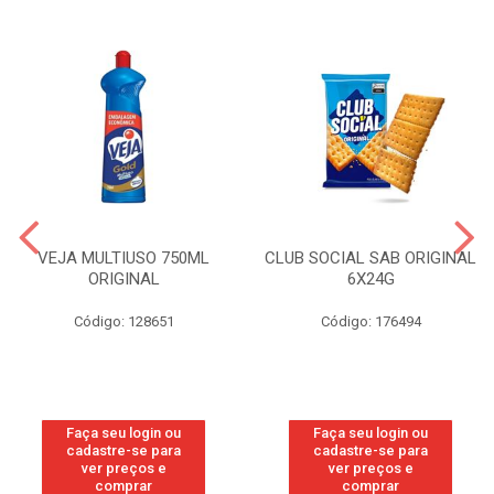
VEJA MULTIUSO 750ML
CLUB SOCIAL SAB ORIGINAL
ORIGINAL
6X24G
Código: 128651
Código: 176494
Faça seu login ou
Faça seu login ou
cadastre-se para
cadastre-se para
ver preços e
ver preços e
comprar
comprar