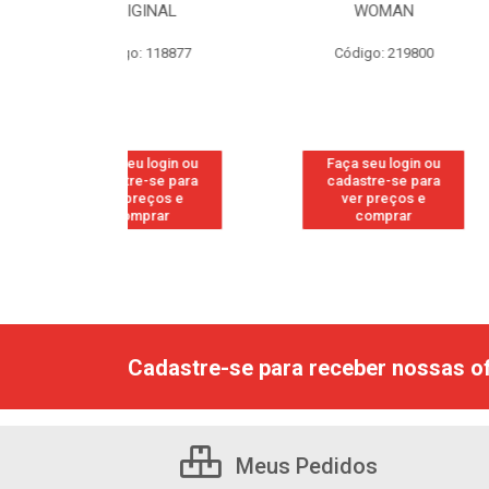
GINAL
WOMAN
EDI
: 118877
Código: 219800
Código
u login ou
Faça seu login ou
Faça seu
e-se para
cadastre-se para
cadastr
reços e
ver preços e
ver p
mprar
comprar
com
Cadastre-se para receber nossas of
Meus Pedidos