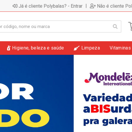
|
Já é cliente Polybalas? - Entrar
Não é cliente Po
Higiene, beleza e saúde
Limpeza
Vitaminas