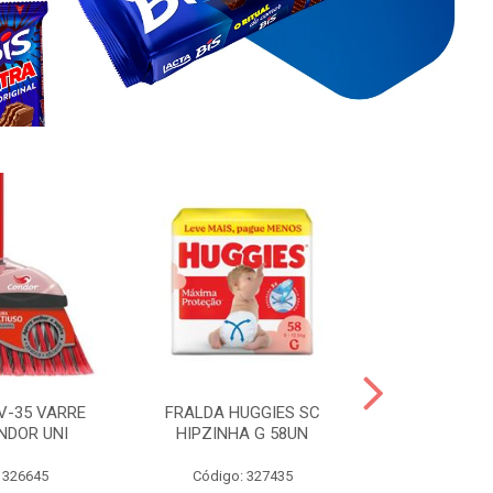
V-35 VARRE
FRALDA HUGGIES SC
H.BRASIL FC 
NDOR UNI
HIPZINHA G 58UN
 326645
Código: 327435
Código: