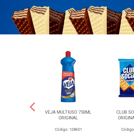
ERO 150ML
VEJA MULTIUSO 750ML
CLUB SO
HIALURONICO
ORIGINAL
ORIGIN
MEN
Código: 128651
Código
: 328153