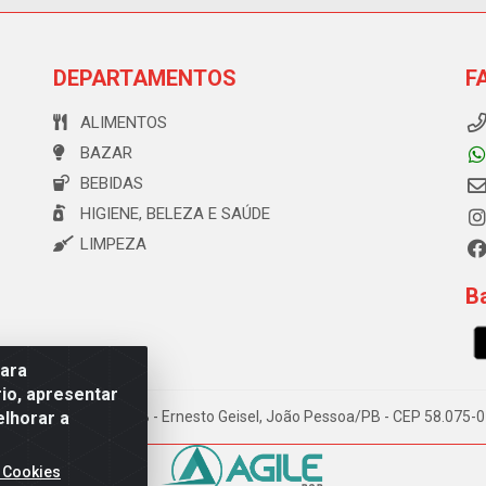
DEPARTAMENTOS
F
ALIMENTOS
BAZAR
BEBIDAS
HIGIENE, BELEZA E SAÚDE
LIMPEZA
Ba
para
io, apresentar
elhorar a
e Souza, 173 Galpão B - Ernesto Geisel, João Pessoa/PB - CEP 58.075
 Cookies