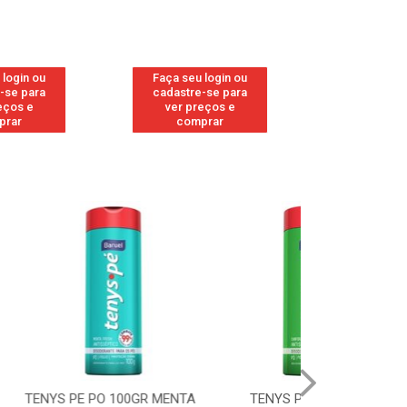
 login ou
Faça seu login ou
Faça seu 
-se para
cadastre-se para
cadastre
eços e
ver preços e
ver pr
prar
comprar
comp
 100GR MENTA
TENYS PE PO 100GR
TENYS PE 