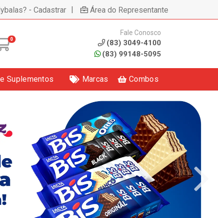
|
lybalas? - Cadastrar
Área do Representante
Fale Conosco
0
(83) 3049-4100
(83) 99148-5095
 e Suplementos
Marcas
Combos