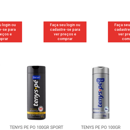
 login ou
Faça seu login ou
Faça seu
e-se para
cadastre-se para
cadastre
reços e
ver preços e
ver pr
prar
comprar
com
 100GR SPORT
TENYS PE PO 100GR
TENYS PE PO