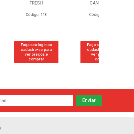
ESH
CANFORADO
ORIG
o: 113
Código: 118842
Código:
 login ou
Faça seu login ou
Faça seu 
-se para
cadastre-se para
cadastre
eços e
ver preços e
ver pr
prar
comprar
comp
s