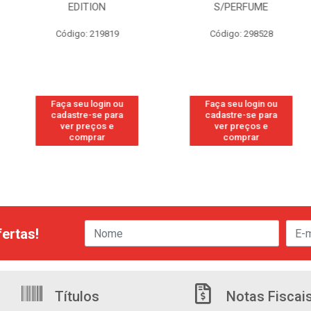
TION
S/PERFUME
FR
: 219819
Código: 298528
Códig
 login ou
Faça seu login ou
Faça seu
e-se para
cadastre-se para
cadastre
reços e
ver preços e
ver pr
prar
comprar
com
ertas!
Títulos
Notas Fiscai