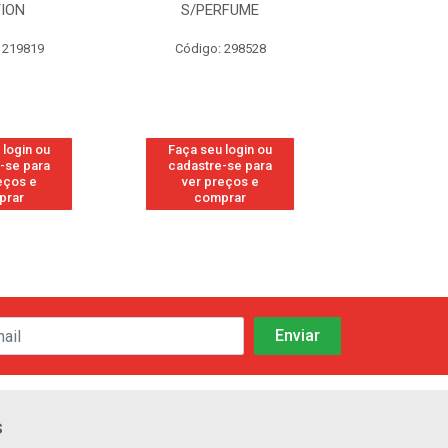
TION
S/PERFUME
FRE
 219819
Código: 298528
Código
 login ou
Faça seu login ou
Faça seu 
-se para
cadastre-se para
cadastre
eços e
ver preços e
ver pr
prar
comprar
comp
s