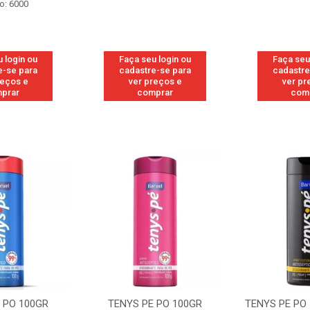
o: 6000
 login ou
Faça seu login ou
Faça seu
e-se para
cadastre-se para
cadastre
reços e
ver preços e
ver pr
prar
comprar
com
 PO 100GR
TENYS PE PO 100GR
TENYS PE PO