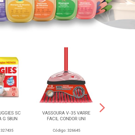
UGGIES SC
VASSOURA V-35 VARRE
TABLETE 80G
A G 58UN
FACIL CONDOR UNI
LEI
 327435
Código: 326645
Código: