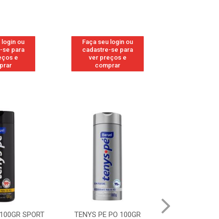
 login ou
Faça seu login ou
Faça seu 
-se para
cadastre-se para
cadastre
eços e
ver preços e
ver pr
prar
comprar
comp
 100GR SPORT
TENYS PE PO 100GR
TENYS PE PO 