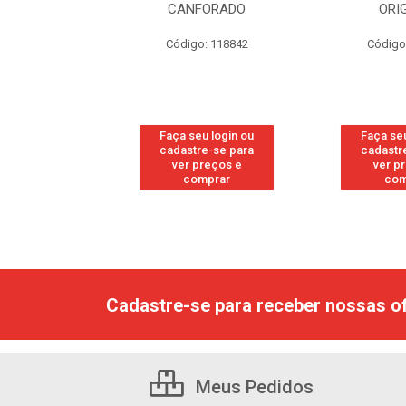
RESH
CANFORADO
ORI
go: 113
Código: 118842
Código
u login ou
Faça seu login ou
Faça seu
e-se para
cadastre-se para
cadastr
reços e
ver preços e
ver p
mprar
comprar
com
Cadastre-se para receber nossas of
Meus Pedidos