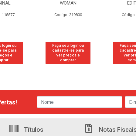
GINAL
WOMAN
EDI
: 118877
Código: 219800
Código:
 login ou
Faça seu login ou
Faça seu
e-se para
cadastre-se para
cadastre
reços e
ver preços e
ver pr
prar
comprar
com
ertas!
Títulos
Notas Fiscai