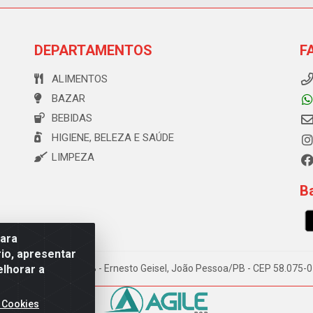
DEPARTAMENTOS
F
ALIMENTOS
BAZAR
BEBIDAS
HIGIENE, BELEZA E SAÚDE
LIMPEZA
Ba
para
io, apresentar
elhorar a
e Souza, 173 Galpão B - Ernesto Geisel, João Pessoa/PB - CEP 58.075
 Cookies