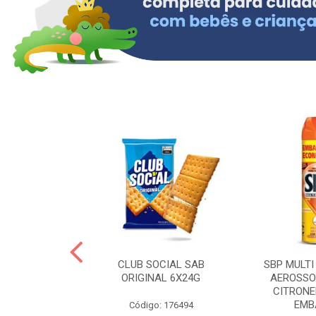
 BRASILID 80G
CLUB SOCIAL SAB
SBP MULTI
M LIMAO
ORIGINAL 6X24G
AEROSSO
CITRONE
EMBA
: 322465
Código: 176494