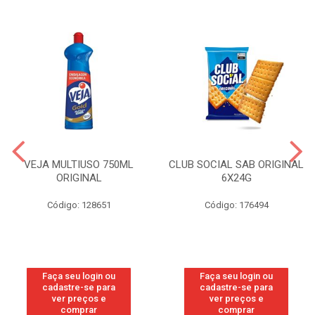
VEJA MULTIUSO 750ML
CLUB SOCIAL SAB ORIGINAL
ORIGINAL
6X24G
Código: 128651
Código: 176494
Faça seu login ou
Faça seu login ou
cadastre-se para
cadastre-se para
ver preços e
ver preços e
comprar
comprar