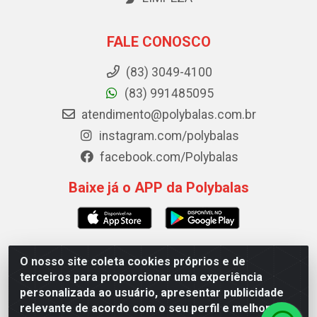
FALE CONOSCO
(83) 3049-4100
(83) 991485095
atendimento@polybalas.com.br
instagram.com/polybalas
facebook.com/Polybalas
Baixe já o APP da Polybalas
O nosso site coleta cookies próprios e de
Polybalas - Rua João Miguel de Souza, 173 Galpão B -
terceiros para proporcionar uma experiência
Ernesto Geisel, João Pessoa/PB - CEP 58.075-075 - CNPJ
personalizada ao usuário, apresentar publicidade
00.909.327/0002-61
relevante de acordo com o seu perfil e melhorar a