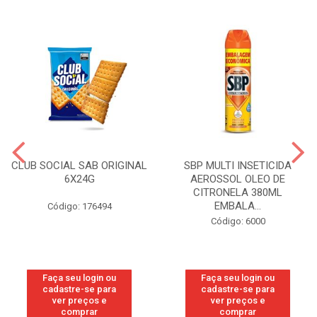
CLUB SOCIAL SAB ORIGINAL
SBP MULTI INSETICIDA
6X24G
AEROSSOL OLEO DE
CITRONELA 380ML
EMBALA...
Código: 176494
Código: 6000
Faça seu login ou
Faça seu login ou
cadastre-se para
cadastre-se para
ver preços e
ver preços e
comprar
comprar