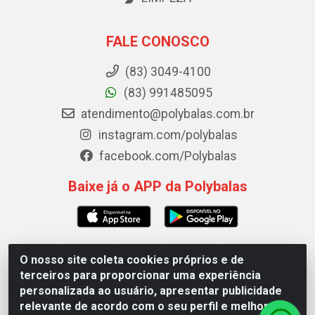
FALE CONOSCO
(83) 3049-4100
(83) 991485095
atendimento@polybalas.com.br
instagram.com/polybalas
facebook.com/Polybalas
Baixe já o APP da Polybalas
O nosso site coleta cookies próprios e de
Polybalas - Rua João Miguel de Souza, 173 Galpão B -
terceiros para proporcionar uma experiência
Ernesto Geisel, João Pessoa/PB - CEP 58.075-075 - CNPJ
personalizada ao usuário, apresentar publicidade
00.909.327/0002-61
relevante de acordo com o seu perfil e melhorar a