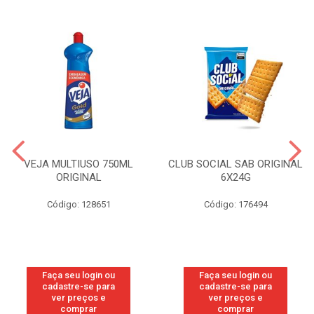
VEJA MULTIUSO 750ML
CLUB SOCIAL SAB ORIGINAL
ORIGINAL
6X24G
Código: 128651
Código: 176494
Faça seu login ou
Faça seu login ou
cadastre-se para
cadastre-se para
ver preços e
ver preços e
comprar
comprar