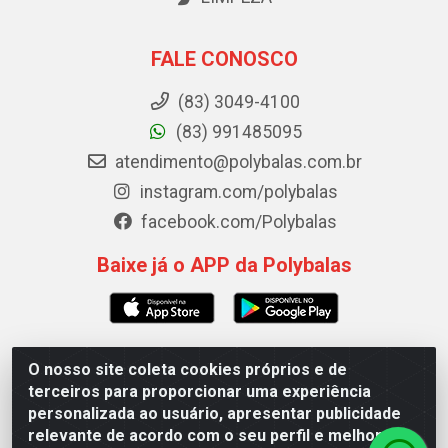
FALE CONOSCO
(83) 3049-4100
(83) 991485095
atendimento@polybalas.com.br
instagram.com/polybalas
facebook.com/Polybalas
Baixe já o APP da Polybalas
O nosso site coleta cookies próprios e de
Polybalas - Rua João Miguel de Souza, 173 Galpão B -
terceiros para proporcionar uma experiência
Ernesto Geisel, João Pessoa/PB - CEP 58.075-075 - CNPJ
personalizada ao usuário, apresentar publicidade
00.909.327/0002-61
relevante de acordo com o seu perfil e melhorar a