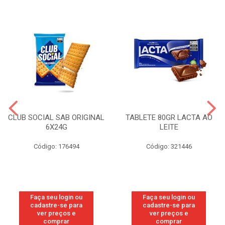
CLUB SOCIAL SAB ORIGINAL
TABLETE 80GR LACTA AO
6X24G
LEITE
Código: 176494
Código: 321446
Faça seu login ou
Faça seu login ou
cadastre-se para
cadastre-se para
ver preços e
ver preços e
comprar
comprar