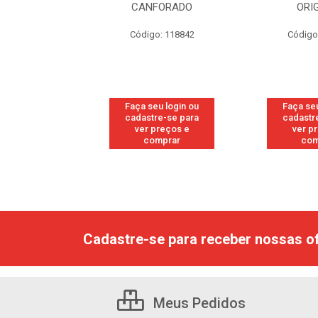
FORADO
ORIGINAL
WO
: 118842
Código: 118877
Código
u login ou
Faça seu login ou
Faça seu
e-se para
cadastre-se para
cadastr
reços e
ver preços e
ver p
mprar
comprar
com
Cadastre-se para receber nossas of
Meus Pedidos