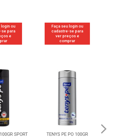
 login ou
Faça seu login ou
Faça seu 
-se para
cadastre-se para
cadastre
eços e
ver preços e
ver pr
prar
comprar
comp
 PO 100GR
TENYS PE PO 100GR MENTA
TENYS PE 