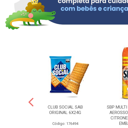
 BRASILID 80G
CLUB SOCIAL SAB
SBP MULTI
M LIMAO
ORIGINAL 6X24G
AEROSSO
CITRONE
EMBA
: 322465
Código: 176494