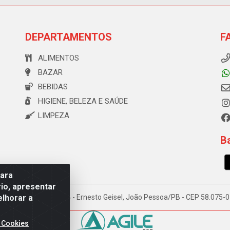
DEPARTAMENTOS
F
ALIMENTOS
BAZAR
BEBIDAS
HIGIENE, BELEZA E SAÚDE
LIMPEZA
Ba
para
io, apresentar
elhorar a
e Souza, 173 Galpão B - Ernesto Geisel, João Pessoa/PB - CEP 58.075
 Cookies