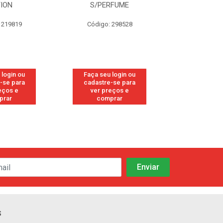
RFUME
FRESH
CANFO
 298528
Código: 113
Código:
 login ou
Faça seu login ou
Faça seu 
-se para
cadastre-se para
cadastre
eços e
ver preços e
ver pr
prar
comprar
comp
s