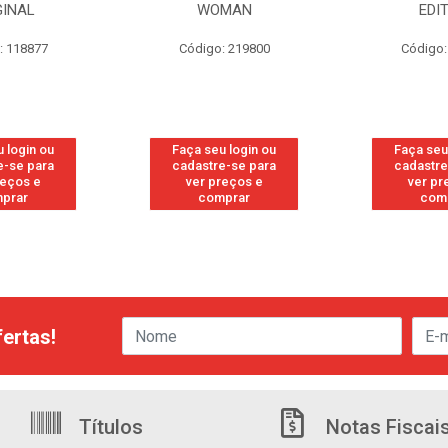
MAN
EDITION
S/PE
: 219800
Código: 219819
Código:
 login ou
Faça seu login ou
Faça seu
e-se para
cadastre-se para
cadastre
reços e
ver preços e
ver pr
prar
comprar
com
ertas!
Títulos
Notas Fiscai