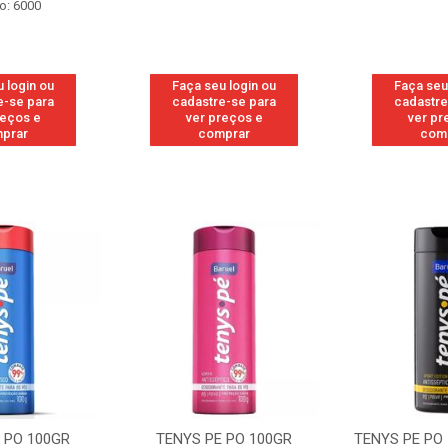
o: 6000
 login ou
Faça seu login ou
Faça seu
e-se para
cadastre-se para
cadastre
reços e
ver preços e
ver pr
prar
comprar
com
 PO 100GR
TENYS PE PO 100GR SPORT
TENYS PE