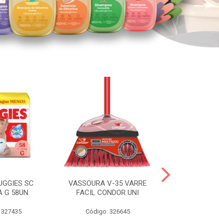
UGGIES SC
VASSOURA V-35 VARRE
TABLETE 80G
A G 58UN
FACIL CONDOR UNI
LEI
 327435
Código: 326645
Código: