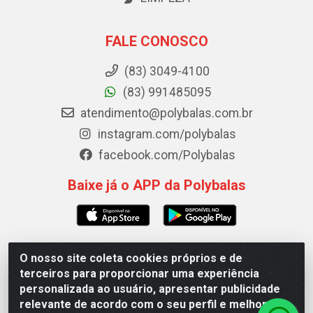
FALE CONOSCO
(83) 3049-4100
(83) 991485095
atendimento@polybalas.com.br
instagram.com/polybalas
facebook.com/Polybalas
Baixe já o APP da Polybalas
O nosso site coleta cookies próprios e de
Polybalas - Rua João Miguel de Souza, 173 Galpão B -
terceiros para proporcionar uma experiência
Ernesto Geisel, João Pessoa/PB - CEP 58.075-075 - CNPJ
personalizada ao usuário, apresentar publicidade
00.909.327/0002-61
relevante de acordo com o seu perfil e melhorar a