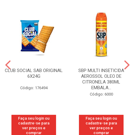
CLUB SOCIAL SAB ORIGINAL
SBP MULTI INSETICIDA
6X24G
AEROSSOL OLEO DE
CITRONELA 380ML
EMBALA...
Código: 176494
Código: 6000
Faça seu login ou
Faça seu login ou
cadastre-se para
cadastre-se para
ver preços e
ver preços e
comprar
comprar