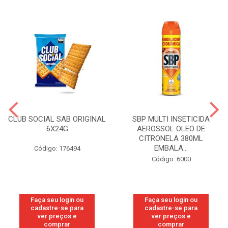
CLUB SOCIAL SAB ORIGINAL
SBP MULTI INSETICIDA
6X24G
AEROSSOL OLEO DE
CITRONELA 380ML
EMBALA...
Código: 176494
Código: 6000
Faça seu login ou
Faça seu login ou
cadastre-se para
cadastre-se para
ver preços e
ver preços e
comprar
comprar