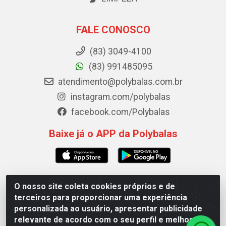
FALE CONOSCO
(83) 3049-4100
(83) 991485095
atendimento@polybalas.com.br
instagram.com/polybalas
facebook.com/Polybalas
Baixe já o APP da Polybalas
O nosso site coleta cookies próprios e de
Polybalas - Rua João Miguel de Souza, 173 Galpão B -
terceiros para proporcionar uma experiência
Ernesto Geisel, João Pessoa/PB - CEP 58.075-075 - CNPJ
personalizada ao usuário, apresentar publicidade
00.909.327/0002-61
relevante de acordo com o seu perfil e melhorar a