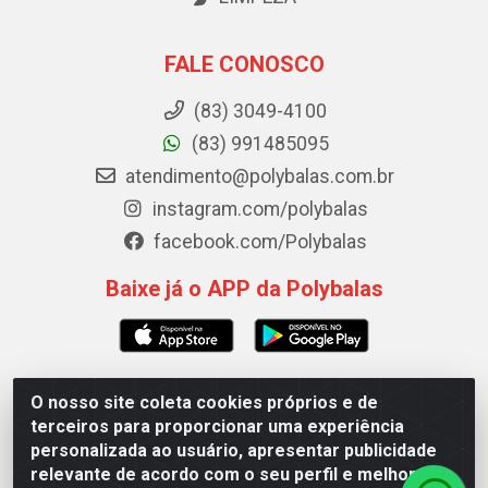
FALE CONOSCO
(83) 3049-4100
(83) 991485095
atendimento@polybalas.com.br
instagram.com/polybalas
facebook.com/Polybalas
Baixe já o APP da Polybalas
O nosso site coleta cookies próprios e de
Polybalas - Rua João Miguel de Souza, 173 Galpão B -
terceiros para proporcionar uma experiência
Ernesto Geisel, João Pessoa/PB - CEP 58.075-075 - CNPJ
personalizada ao usuário, apresentar publicidade
00.909.327/0002-61
relevante de acordo com o seu perfil e melhorar a