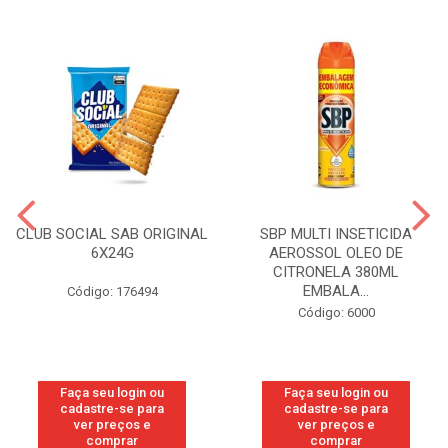
CLUB SOCIAL SAB ORIGINAL
SBP MULTI INSETICIDA
6X24G
AEROSSOL OLEO DE
CITRONELA 380ML
EMBALA...
Código: 176494
Código: 6000
Faça seu login ou
Faça seu login ou
cadastre-se para
cadastre-se para
ver preços e
ver preços e
comprar
comprar