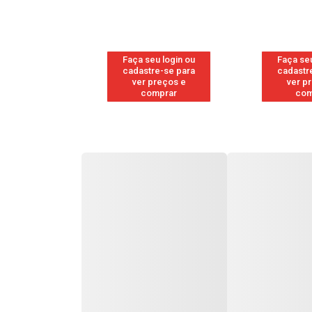
u login ou
Faça seu login ou
Faça seu
e-se para
cadastre-se para
cadastr
reços e
ver preços e
ver p
mprar
comprar
com