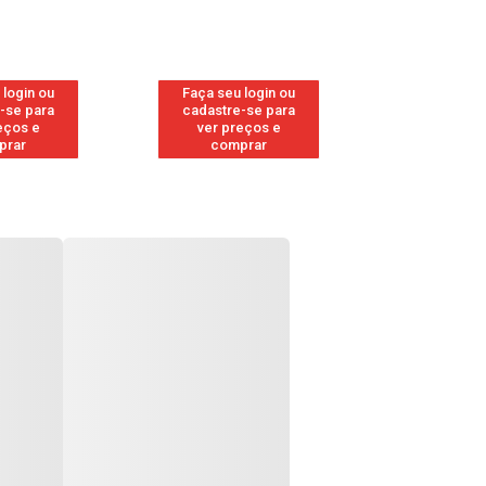
 login ou
Faça seu login ou
Faça seu 
-se para
cadastre-se para
cadastre
eços e
ver preços e
ver pr
prar
comprar
comp