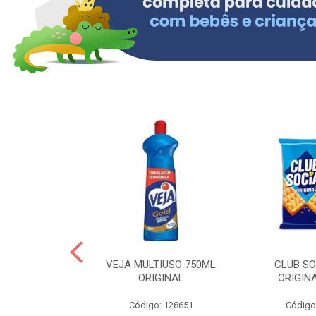
ERO 150ML
VEJA MULTIUSO 750ML
CLUB SO
HIALURONICO
ORIGINAL
ORIGIN
MEN
Código: 128651
Código
: 328153