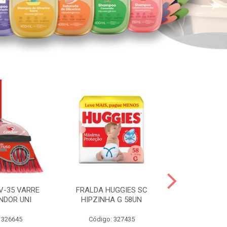
V-35 VARRE
FRALDA HUGGIES SC
H.BRASIL FC 
NDOR UNI
HIPZINHA G 58UN
 326645
Código: 327435
Código: