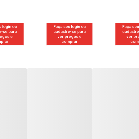
 login ou
Faça seu login ou
Faça seu
e-se para
cadastre-se para
cadastre
reços e
ver preços e
ver pr
prar
comprar
com