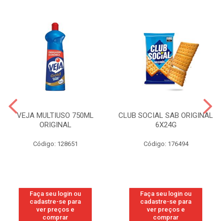
VEJA MULTIUSO 750ML
CLUB SOCIAL SAB ORIGINAL
ORIGINAL
6X24G
Código: 128651
Código: 176494
Faça seu login ou
Faça seu login ou
cadastre-se para
cadastre-se para
ver preços e
ver preços e
comprar
comprar