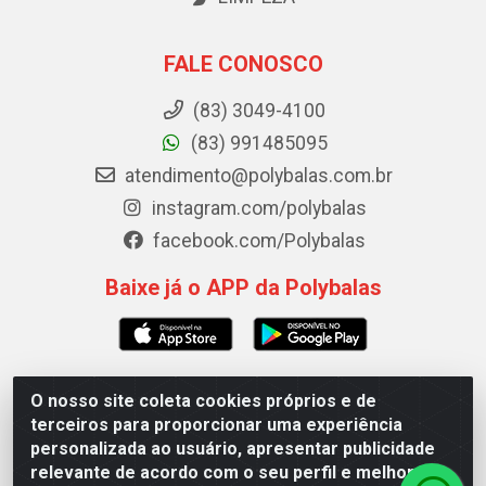
FALE CONOSCO
(83) 3049-4100
(83) 991485095
atendimento@polybalas.com.br
instagram.com/polybalas
facebook.com/Polybalas
Baixe já o APP da Polybalas
O nosso site coleta cookies próprios e de
Polybalas - Rua João Miguel de Souza, 173 Galpão B -
terceiros para proporcionar uma experiência
Ernesto Geisel, João Pessoa/PB - CEP 58.075-075 - CNPJ
personalizada ao usuário, apresentar publicidade
00.909.327/0002-61
relevante de acordo com o seu perfil e melhorar a