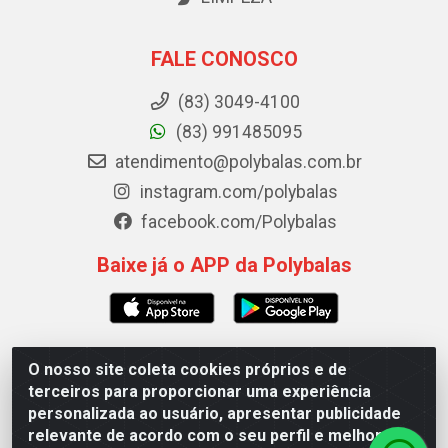
FALE CONOSCO
(83) 3049-4100
(83) 991485095
atendimento@polybalas.com.br
instagram.com/polybalas
facebook.com/Polybalas
Baixe já o APP da Polybalas
O nosso site coleta cookies próprios e de
Polybalas - Rua João Miguel de Souza, 173 Galpão B -
terceiros para proporcionar uma experiência
Ernesto Geisel, João Pessoa/PB - CEP 58.075-075 - CNPJ
personalizada ao usuário, apresentar publicidade
00.909.327/0002-61
relevante de acordo com o seu perfil e melhorar a