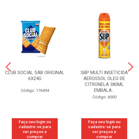
CLUB SOCIAL SAB ORIGINAL
SBP MULTI INSETICIDA
6X24G
AEROSSOL OLEO DE
CITRONELA 380ML
EMBALA...
Código: 176494
Código: 6000
Faça seu login ou
Faça seu login ou
cadastre-se para
cadastre-se para
ver preços e
ver preços e
comprar
comprar