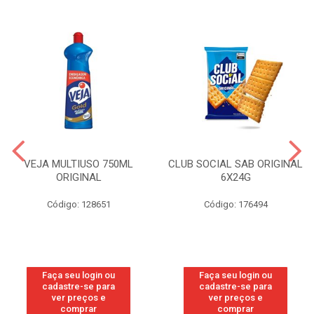
VEJA MULTIUSO 750ML
CLUB SOCIAL SAB ORIGINAL
ORIGINAL
6X24G
Código: 128651
Código: 176494
Faça seu login ou
Faça seu login ou
cadastre-se para
cadastre-se para
ver preços e
ver preços e
comprar
comprar