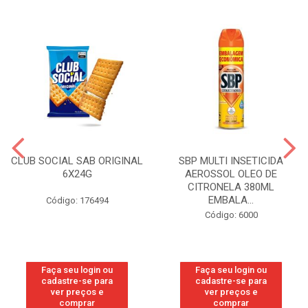
CLUB SOCIAL SAB ORIGINAL
SBP MULTI INSETICIDA
6X24G
AEROSSOL OLEO DE
CITRONELA 380ML
EMBALA...
Código: 176494
Código: 6000
Faça seu login ou
Faça seu login ou
cadastre-se para
cadastre-se para
ver preços e
ver preços e
comprar
comprar