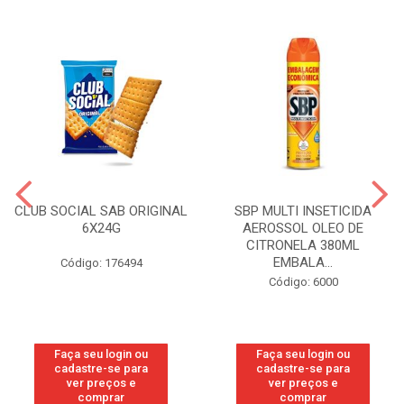
CLUB SOCIAL SAB ORIGINAL
SBP MULTI INSETICIDA
6X24G
AEROSSOL OLEO DE
CITRONELA 380ML
EMBALA...
Código: 176494
Código: 6000
Faça seu login ou
Faça seu login ou
cadastre-se para
cadastre-se para
ver preços e
ver preços e
comprar
comprar