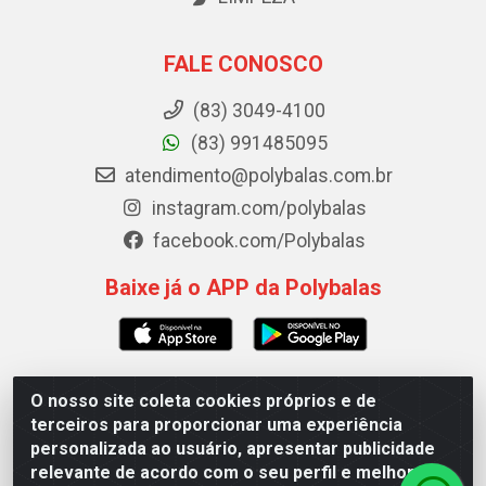
FALE CONOSCO
(83) 3049-4100
(83) 991485095
atendimento@polybalas.com.br
instagram.com/polybalas
facebook.com/Polybalas
Baixe já o APP da Polybalas
O nosso site coleta cookies próprios e de
Polybalas - Rua João Miguel de Souza, 173 Galpão B -
terceiros para proporcionar uma experiência
Ernesto Geisel, João Pessoa/PB - CEP 58.075-075 - CNPJ
personalizada ao usuário, apresentar publicidade
00.909.327/0002-61
relevante de acordo com o seu perfil e melhorar a