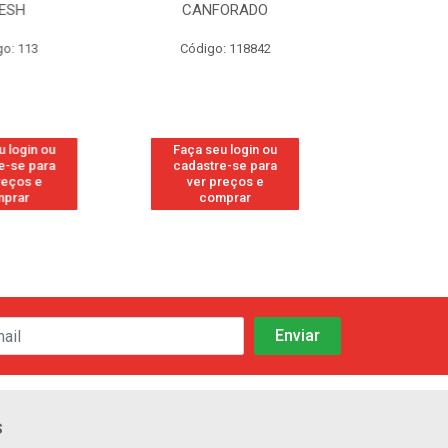
ESH
CANFORADO
ORIG
o: 113
Código: 118842
Código:
 login ou
Faça seu login ou
Faça seu 
-se para
cadastre-se para
cadastre
eços e
ver preços e
ver pr
prar
comprar
comp
s