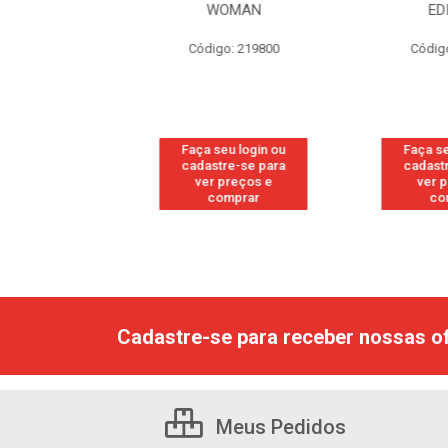
GINAL
WOMAN
EDI
: 118877
Código: 219800
Código
u login ou
Faça seu login ou
Faça seu
e-se para
cadastre-se para
cadastr
reços e
ver preços e
ver p
mprar
comprar
com
Cadastre-se para receber nossas of
Meus Pedidos