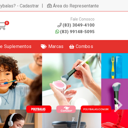
|
lybalas? - Cadastrar
Área do Representante
Fale Conosco
0
(83) 3049-4100
(83) 99148-5095
 e Suplementos
Marcas
Combos