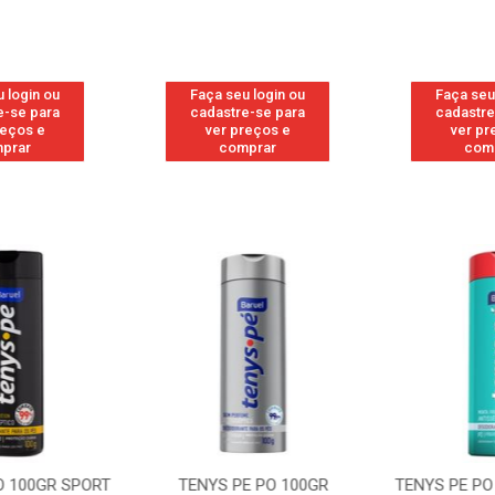
 login ou
Faça seu login ou
Faça seu
e-se para
cadastre-se para
cadastre
reços e
ver preços e
ver pr
prar
comprar
com
 100GR SPORT
TENYS PE PO 100GR
TENYS PE PO