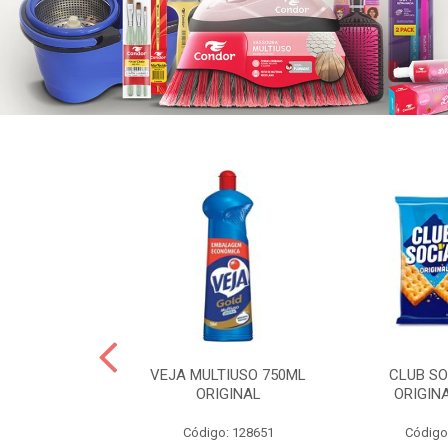
ERO 150ML
VEJA MULTIUSO 750ML
CLUB SO
HIALURONICO
ORIGINAL
ORIGIN
MEN
Código: 128651
Código
: 328153