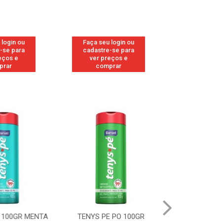
 login ou
Faça seu login ou
Faça seu 
-se para
cadastre-se para
cadastre
eços e
ver preços e
ver pr
prar
comprar
comp
 100GR MENTA
TENYS PE PO 100GR
TENYS PE 