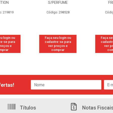
TION
S/PERFUME
FR
: 219819
Código: 298528
Códig
 login ou
Faça seu login ou
Faça seu
e-se para
cadastre-se para
cadastre
reços e
ver preços e
ver pr
prar
comprar
com
ertas!
Títulos
Notas Fiscai