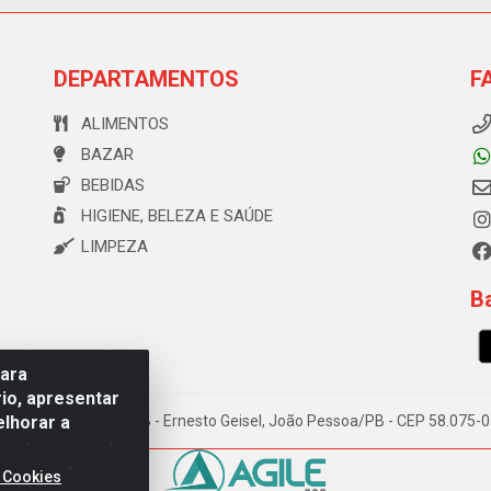
DEPARTAMENTOS
F
ALIMENTOS
BAZAR
BEBIDAS
HIGIENE, BELEZA E SAÚDE
LIMPEZA
Ba
para
io, apresentar
elhorar a
e Souza, 173 Galpão B - Ernesto Geisel, João Pessoa/PB - CEP 58.075
 Cookies