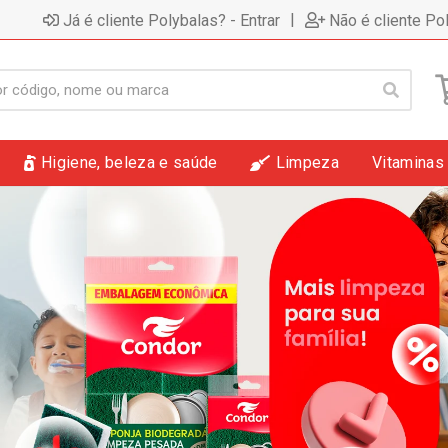
|
Já é cliente Polybalas? - Entrar
Não é cliente Po
Higiene, beleza e saúde
Limpeza
Vitaminas