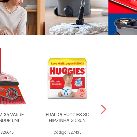
V-35 VARRE
FRALDA HUGGIES SC
H.BRASIL FC 
NDOR UNI
HIPZINHA G 58UN
 326645
Código: 327435
Código: