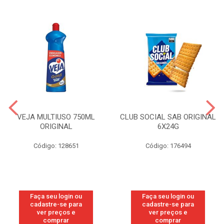
VEJA MULTIUSO 750ML
CLUB SOCIAL SAB ORIGINAL
ORIGINAL
6X24G
Código: 128651
Código: 176494
Faça seu login ou
Faça seu login ou
cadastre-se para
cadastre-se para
ver preços e
ver preços e
comprar
comprar