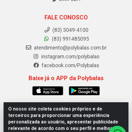
FALE CONOSCO
(83) 3049-4100
(83) 991485095
atendimento@polybalas.com.br
instagram.com/polybalas
facebook.com/Polybalas
Baixe já o APP da Polybalas
O nosso site coleta cookies próprios e de
Polybalas - Rua João Miguel de Souza, 173 Galpão B -
terceiros para proporcionar uma experiência
Ernesto Geisel, João Pessoa/PB - CEP 58.075-075 - CNPJ
personalizada ao usuário, apresentar publicidade
00.909.327/0002-61
relevante de acordo com o seu perfil e melhorar a