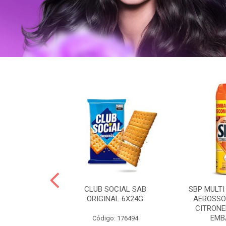
 BRASILID 80G
CLUB SOCIAL SAB
SBP MULTI
M LIMAO
ORIGINAL 6X24G
AEROSSO
CITRONE
EMBA
: 322465
Código: 176494