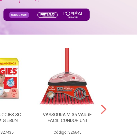
UGGIES SC
VASSOURA V-35 VARRE
TABLETE 80G
A G 58UN
FACIL CONDOR UNI
LEI
 327435
Código: 326645
Código: