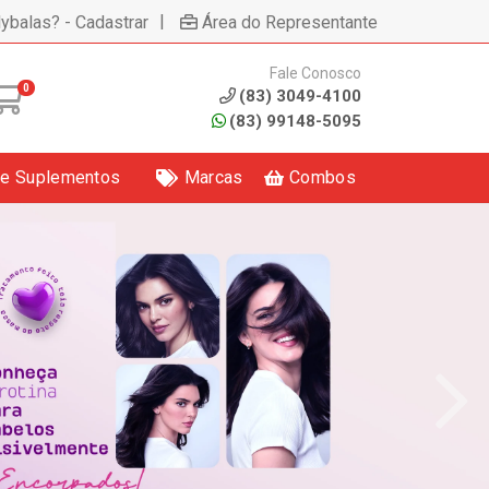
|
lybalas? - Cadastrar
Área do Representante
Fale Conosco
0
(83) 3049-4100
(83) 99148-5095
 e Suplementos
Marcas
Combos