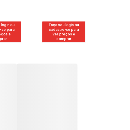
 login ou
Faça seu login ou
Faça seu 
-se para
cadastre-se para
cadastre
eços e
ver preços e
ver pr
prar
comprar
comp