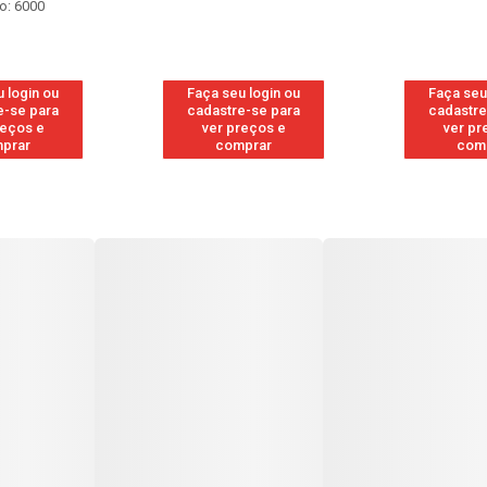
o: 6000
 login ou
Faça seu login ou
Faça seu
e-se para
cadastre-se para
cadastre
reços e
ver preços e
ver pr
prar
comprar
com